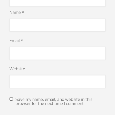
Name
*
Email
*
Website
Save my name, email, and website in this
browser for the next time I comment.