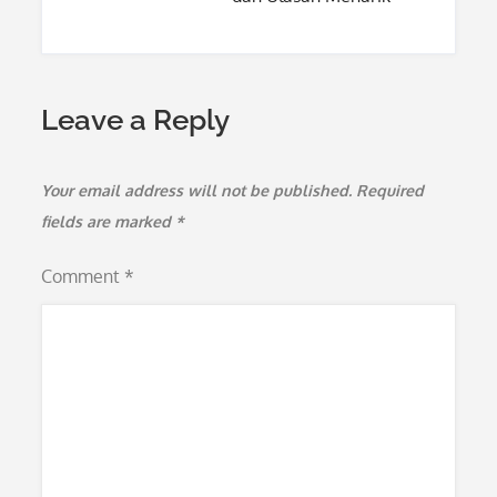
Leave a Reply
Your email address will not be published.
Required
fields are marked
*
Comment
*