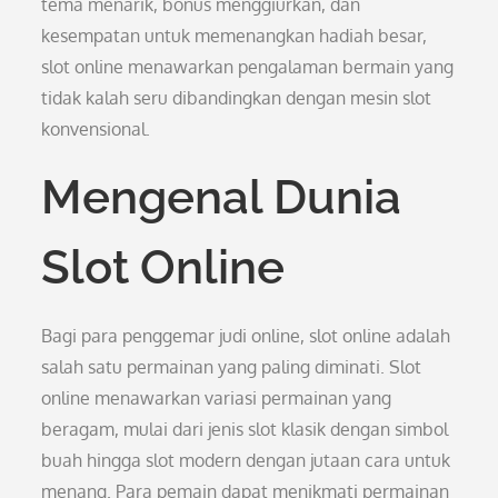
tema menarik, bonus menggiurkan, dan
kesempatan untuk memenangkan hadiah besar,
slot online menawarkan pengalaman bermain yang
tidak kalah seru dibandingkan dengan mesin slot
konvensional.
Mengenal Dunia
Slot Online
Bagi para penggemar judi online, slot online adalah
salah satu permainan yang paling diminati. Slot
online menawarkan variasi permainan yang
beragam, mulai dari jenis slot klasik dengan simbol
buah hingga slot modern dengan jutaan cara untuk
menang. Para pemain dapat menikmati permainan