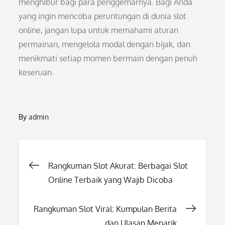
menghibur bagi para penggemarnya. Bagi Anda
yang ingin mencoba peruntungan di dunia slot
online, jangan lupa untuk memahami aturan
permainan, mengelola modal dengan bijak, dan
menikmati setiap momen bermain dengan penuh
keseruan.
By
admin
Post
Rangkuman Slot Akurat: Berbagai Slot
Online Terbaik yang Wajib Dicoba
navigation
Rangkuman Slot Viral: Kumpulan Berita
dan Ulasan Menarik