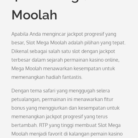
Moolah
Apabila Anda mengincar jackpot progresif yang
besar, Slot Mega Moolah adalah pilihan yang tepat.
Dikenal sebagai salah satu slot dengan jackpot
terbesar dalam sejarah permainan kasino online,
Mega Moolah menawarkan kesempatan untuk
memenangkan hadiah fantastis.
Dengan tema safari yang menggugah selera
petualangan, permainan ini menawarkan fitur
bonus yang menggiurkan dan kesempatan untuk
memenangkan jackpot progresif yang terus
bertambah. RTP yang tinggi membuat Slot Mega
Moolah menjadi favorit di kalangan pemain kasino