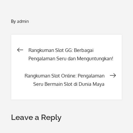
By
admin
Post
Rangkuman Slot GG: Berbagai
Pengalaman Seru dan Menguntungkan!
navigation
Rangkuman Slot Online: Pengalaman
Seru Bermain Slot di Dunia Maya
Leave a Reply