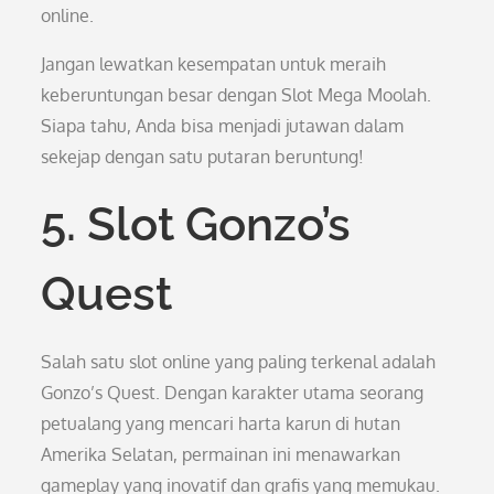
online.
Jangan lewatkan kesempatan untuk meraih
keberuntungan besar dengan Slot Mega Moolah.
Siapa tahu, Anda bisa menjadi jutawan dalam
sekejap dengan satu putaran beruntung!
5. Slot Gonzo’s
Quest
Salah satu slot online yang paling terkenal adalah
Gonzo’s Quest. Dengan karakter utama seorang
petualang yang mencari harta karun di hutan
Amerika Selatan, permainan ini menawarkan
gameplay yang inovatif dan grafis yang memukau.