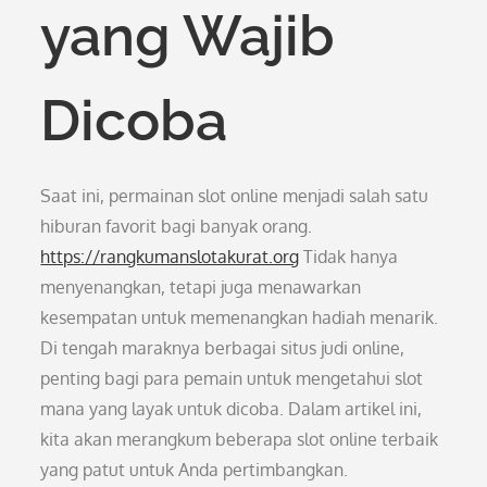
yang Wajib
Dicoba
Saat ini, permainan slot online menjadi salah satu
hiburan favorit bagi banyak orang.
https://rangkumanslotakurat.org
Tidak hanya
menyenangkan, tetapi juga menawarkan
kesempatan untuk memenangkan hadiah menarik.
Di tengah maraknya berbagai situs judi online,
penting bagi para pemain untuk mengetahui slot
mana yang layak untuk dicoba. Dalam artikel ini,
kita akan merangkum beberapa slot online terbaik
yang patut untuk Anda pertimbangkan.