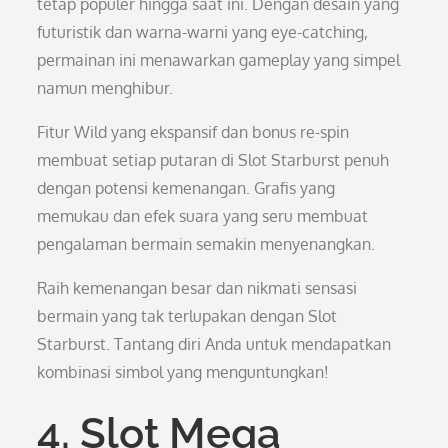
tetap populer hingga saat ini. Dengan desain yang
futuristik dan warna-warni yang eye-catching,
permainan ini menawarkan gameplay yang simpel
namun menghibur.
Fitur Wild yang ekspansif dan bonus re-spin
membuat setiap putaran di Slot Starburst penuh
dengan potensi kemenangan. Grafis yang
memukau dan efek suara yang seru membuat
pengalaman bermain semakin menyenangkan.
Raih kemenangan besar dan nikmati sensasi
bermain yang tak terlupakan dengan Slot
Starburst. Tantang diri Anda untuk mendapatkan
kombinasi simbol yang menguntungkan!
4. Slot Mega