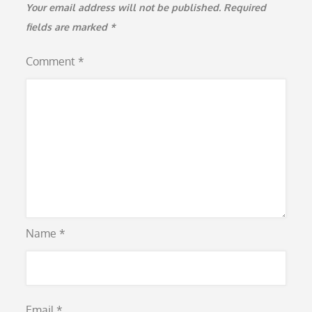
Your email address will not be published.
Required
fields are marked
*
Comment
*
Name
*
Email
*