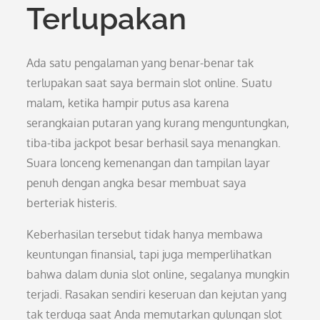
Terlupakan
Ada satu pengalaman yang benar-benar tak
terlupakan saat saya bermain slot online. Suatu
malam, ketika hampir putus asa karena
serangkaian putaran yang kurang menguntungkan,
tiba-tiba jackpot besar berhasil saya menangkan.
Suara lonceng kemenangan dan tampilan layar
penuh dengan angka besar membuat saya
berteriak histeris.
Keberhasilan tersebut tidak hanya membawa
keuntungan finansial, tapi juga memperlihatkan
bahwa dalam dunia slot online, segalanya mungkin
terjadi. Rasakan sendiri keseruan dan kejutan yang
tak terduga saat Anda memutarkan gulungan slot