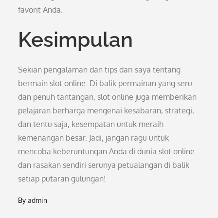
favorit Anda.
Kesimpulan
Sekian pengalaman dan tips dari saya tentang
bermain slot online. Di balik permainan yang seru
dan penuh tantangan, slot online juga memberikan
pelajaran berharga mengenai kesabaran, strategi,
dan tentu saja, kesempatan untuk meraih
kemenangan besar. Jadi, jangan ragu untuk
mencoba keberuntungan Anda di dunia slot online
dan rasakan sendiri serunya petualangan di balik
setiap putaran gulungan!
By
admin