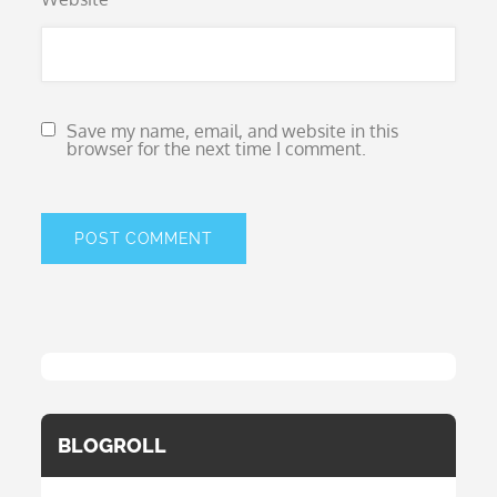
Save my name, email, and website in this
browser for the next time I comment.
BLOGROLL