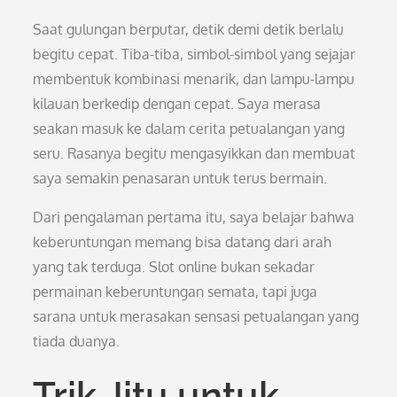
Saat gulungan berputar, detik demi detik berlalu
begitu cepat. Tiba-tiba, simbol-simbol yang sejajar
membentuk kombinasi menarik, dan lampu-lampu
kilauan berkedip dengan cepat. Saya merasa
seakan masuk ke dalam cerita petualangan yang
seru. Rasanya begitu mengasyikkan dan membuat
saya semakin penasaran untuk terus bermain.
Dari pengalaman pertama itu, saya belajar bahwa
keberuntungan memang bisa datang dari arah
yang tak terduga. Slot online bukan sekadar
permainan keberuntungan semata, tapi juga
sarana untuk merasakan sensasi petualangan yang
tiada duanya.
Trik Jitu untuk