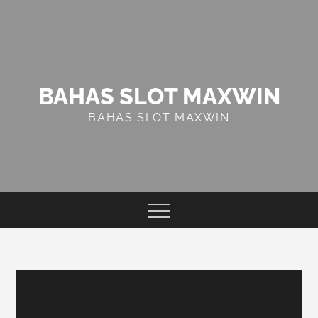
Skip
to
content
BAHAS SLOT MAXWIN
BAHAS SLOT MAXWIN