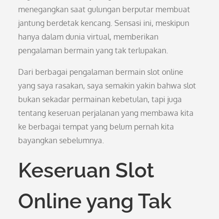
menegangkan saat gulungan berputar membuat
jantung berdetak kencang. Sensasi ini, meskipun
hanya dalam dunia virtual, memberikan
pengalaman bermain yang tak terlupakan.
Dari berbagai pengalaman bermain slot online
yang saya rasakan, saya semakin yakin bahwa slot
bukan sekadar permainan kebetulan, tapi juga
tentang keseruan perjalanan yang membawa kita
ke berbagai tempat yang belum pernah kita
bayangkan sebelumnya.
Keseruan Slot
Online yang Tak