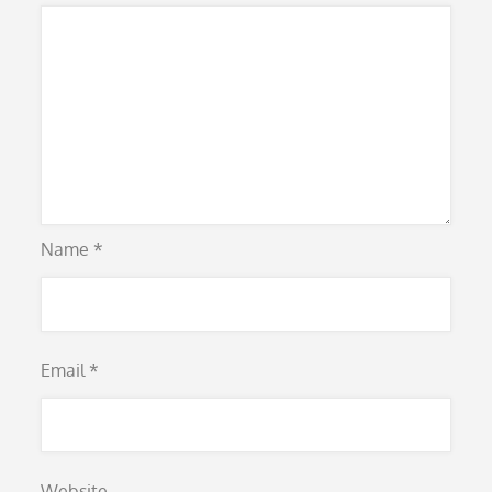
Name
*
Email
*
Website