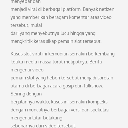
menyebar dan
menjadi viral di berbagai platform. Banyak netizen
yang memberikan beragam komentar atas video
tersebut, mulai
dari yang menyebutnya lucu hingga yang
mengkritik keras sikap pemain slot tersebut.
Kasus slot viral ini kemudian semakin berkembang
ketika media massa turut meliputnya. Berita
mengenai video
pemain slot yang heboh tersebut menjadi sorotan
utama di berbagai acara gosip dan talkshow.
Seiring dengan
berjalannya waktu, kasus ini semakin kompleks
dengan munculnya berbagai versi dan spekulasi
mengenai latar belakang
sebenarnya dari video tersebut.