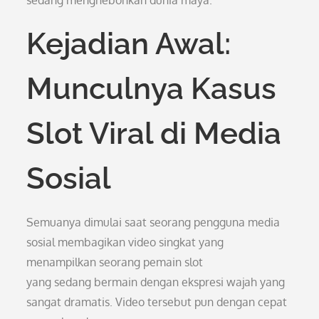
sedang menghebohkan dunia maya.
Kejadian Awal:
Munculnya Kasus
Slot Viral di Media
Sosial
Semuanya dimulai saat seorang pengguna media
sosial membagikan video singkat yang
menampilkan seorang pemain slot
yang sedang bermain dengan ekspresi wajah yang
sangat dramatis. Video tersebut pun dengan cepat