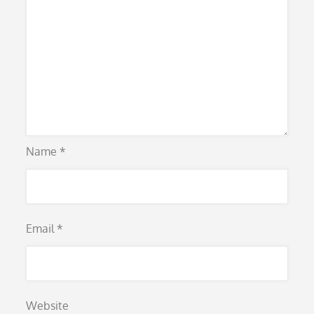
Name
*
Email
*
Website