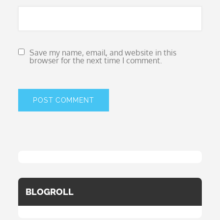
Save my name, email, and website in this
browser for the next time I comment.
BLOGROLL