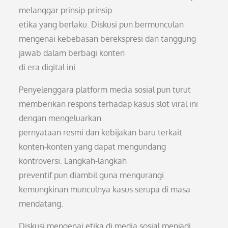
melanggar prinsip-prinsip
etika yang berlaku. Diskusi pun bermunculan
mengenai kebebasan berekspresi dan tanggung
jawab dalam berbagi konten
di era digital ini.
Penyelenggara platform media sosial pun turut
memberikan respons terhadap kasus slot viral ini
dengan mengeluarkan
pernyataan resmi dan kebijakan baru terkait
konten-konten yang dapat mengundang
kontroversi. Langkah-langkah
preventif pun diambil guna mengurangi
kemungkinan munculnya kasus serupa di masa
mendatang.
Diskusi mengenai etika di media sosial menjadi