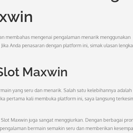
axwin
ni akan membahas mengenai pengalaman menarik menggunakan
Jika Anda penasaran dengan platform ini, simak ulasan lengk
 Slot Maxwin
ain yang seru dan menarik. Salah satu kelebihannya adalah
ika pertama kali membuka platform ini, saya langsung terkes
ikel Slot Maxwin juga sangat menggiurkan. Dengan berbagai pr
t pengalaman bermain semakin seru dan memberikan kesemp