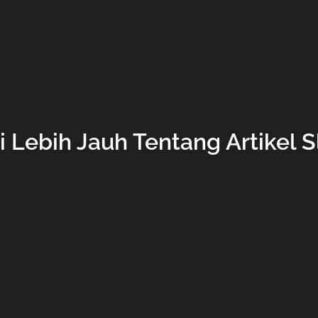
Lebih Jauh Tentang Artikel S