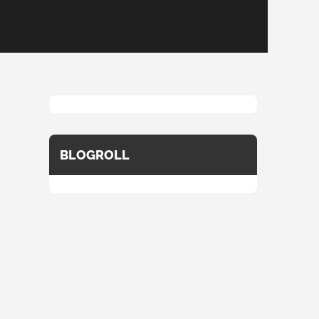
BLOGROLL