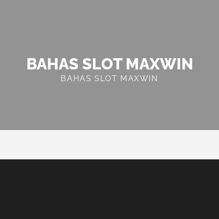
BAHAS SLOT MAXWIN
BAHAS SLOT MAXWIN