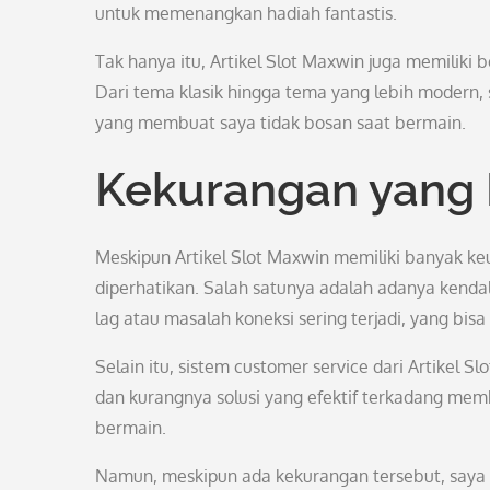
untuk memenangkan hadiah fantastis.
Tak hanya itu, Artikel Slot Maxwin juga memiliki
Dari tema klasik hingga tema yang lebih modern, 
yang membuat saya tidak bosan saat bermain.
Kekurangan yang 
Meskipun Artikel Slot Maxwin memiliki banyak k
diperhatikan. Salah satunya adalah adanya kenda
lag atau masalah koneksi sering terjadi, yang b
Selain itu, sistem customer service dari Artikel 
dan kurangnya solusi yang efektif terkadang me
bermain.
Namun, meskipun ada kekurangan tersebut, saya y