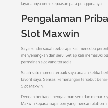
layanannya demi kepuasan para penggunanya.
Pengalaman Pribad
Slot Maxwin
Saya sendiri sudah beberapa kali mencoba peruntu
menyenangkan dan seru. Setiap kali memasuki pla
permainan slot yang tersedia.
Salah satu momen terbaik saya adalah ketika ber
favorit saya. Sensasi kemenangan tersebut bena
Slot Maxwin.
Dengan berbagai pengalaman seru dan menarik ya
Maxwin kepada siapa pun yang mencari platform p