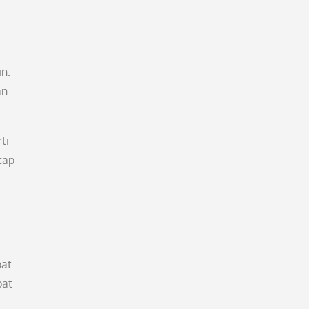
n.
an
ti
tap
pat
pat