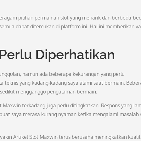
 beragam pilihan permainan slot yang menarik dan berbeda-be
semua dapat ditemukan di platform ini. Hal ini memberikan va
Perlu Diperhatikan
eunggulan, namun ada beberapa kekurangan yang perlu
la teknis yang kadang-kadang saya alami saat bermain. Bebe
isa sedikit mengganggu pengalaman bermain.
Slot Maxwin terkadang juga perlu ditingkatkan. Respons yang la
mbuat saya merasa kurang nyaman ketika mengalami masalah 
akin Artikel Slot Maxwin terus berusaha meningkatkan kualit