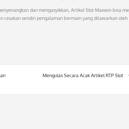
menyenangkan dan mengasyikkan, Artikel Slot Maxwin bisa me
an rasakan sendiri pengalaman bermain yang ditawarkan oleh
man
Mengulas Secara Acak Artikel RTP Slot