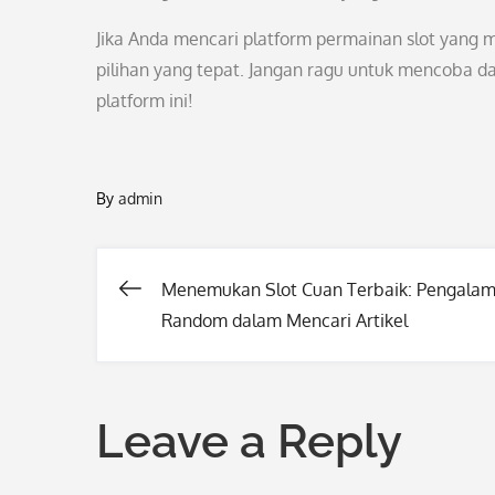
Jika Anda mencari platform permainan slot yang 
pilihan yang tepat. Jangan ragu untuk mencoba d
platform ini!
By
admin
Menemukan Slot Cuan Terbaik: Pengala
Post
Random dalam Mencari Artikel
navigation
Leave a Reply