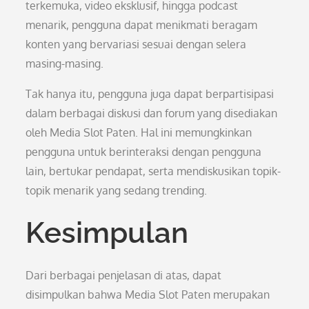
terkemuka, video eksklusif, hingga podcast
menarik, pengguna dapat menikmati beragam
konten yang bervariasi sesuai dengan selera
masing-masing.
Tak hanya itu, pengguna juga dapat berpartisipasi
dalam berbagai diskusi dan forum yang disediakan
oleh Media Slot Paten. Hal ini memungkinkan
pengguna untuk berinteraksi dengan pengguna
lain, bertukar pendapat, serta mendiskusikan topik-
topik menarik yang sedang trending.
Kesimpulan
Dari berbagai penjelasan di atas, dapat
disimpulkan bahwa Media Slot Paten merupakan