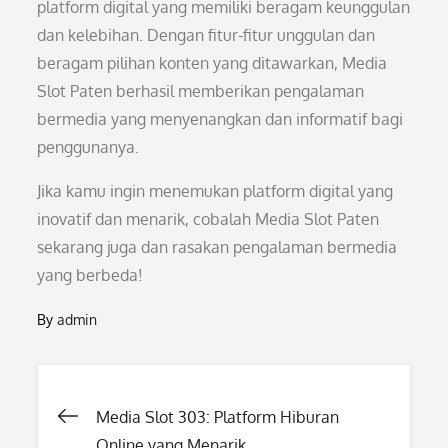
platform digital yang memiliki beragam keunggulan
dan kelebihan. Dengan fitur-fitur unggulan dan
beragam pilihan konten yang ditawarkan, Media
Slot Paten berhasil memberikan pengalaman
bermedia yang menyenangkan dan informatif bagi
penggunanya.
Jika kamu ingin menemukan platform digital yang
inovatif dan menarik, cobalah Media Slot Paten
sekarang juga dan rasakan pengalaman bermedia
yang berbeda!
By
admin
Post
Media Slot 303: Platform Hiburan
Online yang Menarik