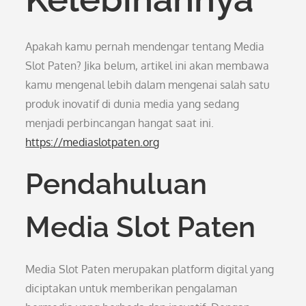
Apakah kamu pernah mendengar tentang Media
Slot Paten? Jika belum, artikel ini akan membawa
kamu mengenal lebih dalam mengenai salah satu
produk inovatif di dunia media yang sedang
menjadi perbincangan hangat saat ini.
https://mediaslotpaten.org
Pendahuluan
Media Slot Paten
Media Slot Paten merupakan platform digital yang
diciptakan untuk memberikan pengalaman