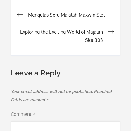
Post
Mengulas Seru Majalah Maxwin Slot
navigation
Exploring the Exciting World of Majalah
Slot 303
Leave a Reply
Your email address will not be published.
Required
fields are marked
*
Comment
*