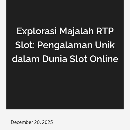
Explorasi Majalah RTP
Slot: Pengalaman Unik
dalam Dunia Slot Online
Posted
December 20, 2025