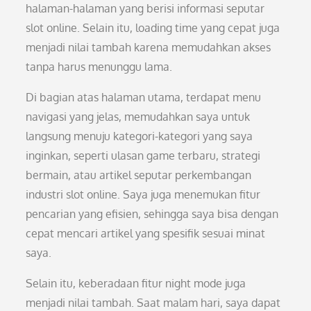
halaman-halaman yang berisi informasi seputar
slot online. Selain itu, loading time yang cepat juga
menjadi nilai tambah karena memudahkan akses
tanpa harus menunggu lama.
Di bagian atas halaman utama, terdapat menu
navigasi yang jelas, memudahkan saya untuk
langsung menuju kategori-kategori yang saya
inginkan, seperti ulasan game terbaru, strategi
bermain, atau artikel seputar perkembangan
industri slot online. Saya juga menemukan fitur
pencarian yang efisien, sehingga saya bisa dengan
cepat mencari artikel yang spesifik sesuai minat
saya.
Selain itu, keberadaan fitur night mode juga
menjadi nilai tambah. Saat malam hari, saya dapat