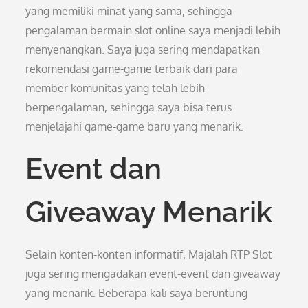
yang memiliki minat yang sama, sehingga
pengalaman bermain slot online saya menjadi lebih
menyenangkan. Saya juga sering mendapatkan
rekomendasi game-game terbaik dari para
member komunitas yang telah lebih
berpengalaman, sehingga saya bisa terus
menjelajahi game-game baru yang menarik.
Event dan
Giveaway Menarik
Selain konten-konten informatif, Majalah RTP Slot
juga sering mengadakan event-event dan giveaway
yang menarik. Beberapa kali saya beruntung