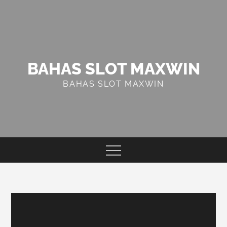
Skip
to
content
BAHAS SLOT MAXWIN
BAHAS SLOT MAXWIN