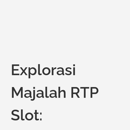
on
Explorasi
Majalah RTP
Slot: