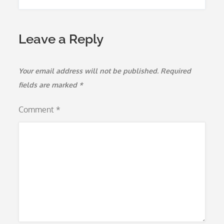
Leave a Reply
Your email address will not be published.
Required
fields are marked
*
Comment
*