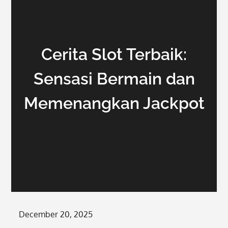
Cerita Slot Terbaik:
Sensasi Bermain dan
Memenangkan Jackpot
Posted
December 20, 2025