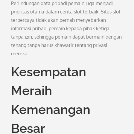
Perlindungan data pribadi pemain juga menjadi
prioritas utama dalam cerita slot terbaik. Situs slot
terpercaya tidak akan pernah menyebarkan
informasi pribadi pemain kepada pihak ketiga
tanpa izin, sehingga pemain dapat bermain dengan
tenang tanpa harus khawatir tentang privasi
mereka.
Kesempatan
Meraih
Kemenangan
Besar