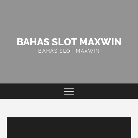
Skip
to
content
BAHAS SLOT MAXWIN
BAHAS SLOT MAXWIN