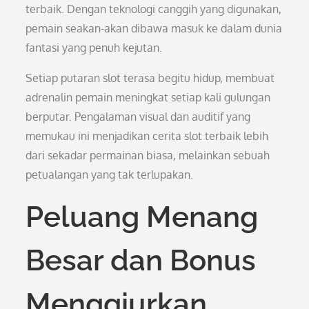
terbaik. Dengan teknologi canggih yang digunakan,
pemain seakan-akan dibawa masuk ke dalam dunia
fantasi yang penuh kejutan.
Setiap putaran slot terasa begitu hidup, membuat
adrenalin pemain meningkat setiap kali gulungan
berputar. Pengalaman visual dan auditif yang
memukau ini menjadikan cerita slot terbaik lebih
dari sekadar permainan biasa, melainkan sebuah
petualangan yang tak terlupakan.
Peluang Menang
Besar dan Bonus
Menggiurkan