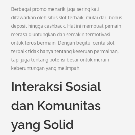
Berbagai promo menarik juga sering kali
ditawarkan oleh situs slot terbaik, mulai dari bonus
deposit hingga cashback. Hal ini membuat pemain
merasa diuntungkan dan semakin termotivasi
untuk terus bermain. Dengan begitu, cerita slot
terbaik tidak hanya tentang keseruan permainan,
tapi juga tentang potensi besar untuk meraih
keberuntungan yang melimpah.
Interaksi Sosial
dan Komunitas
yang Solid