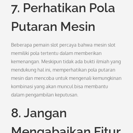
7. Perhatikan Pola
Putaran Mesin
Beberapa pemain slot percaya bahwa mesin slot
memiliki pola tertentu dalam memberikan
kemenangan. Meskipun tidak ada bukti ilmiah yang
mendukung hal ini, memperhatikan pola putaran
mesin dan mencoba untuk mengenali kemungkinan
kombinasi yang akan muncul bisa membantu
dalam pengambilan keputusan.
8. Jangan
Mengabaikan Fitur