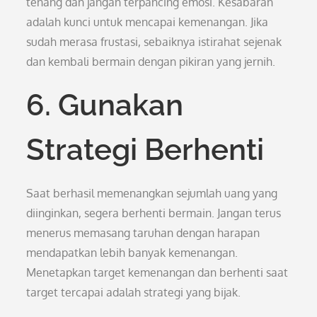
tenang dan jangan terpancing emosi. Kesabaran
adalah kunci untuk mencapai kemenangan. Jika
sudah merasa frustasi, sebaiknya istirahat sejenak
dan kembali bermain dengan pikiran yang jernih.
6. Gunakan
Strategi Berhenti
Saat berhasil memenangkan sejumlah uang yang
diinginkan, segera berhenti bermain. Jangan terus
menerus memasang taruhan dengan harapan
mendapatkan lebih banyak kemenangan.
Menetapkan target kemenangan dan berhenti saat
target tercapai adalah strategi yang bijak.