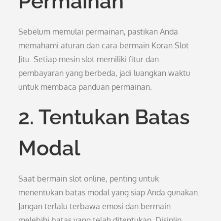
Permainan
Sebelum memulai permainan, pastikan Anda
memahami aturan dan cara bermain Koran Slot
Jitu. Setiap mesin slot memiliki fitur dan
pembayaran yang berbeda, jadi luangkan waktu
untuk membaca panduan permainan.
2. Tentukan Batas
Modal
Saat bermain slot online, penting untuk
menentukan batas modal yang siap Anda gunakan.
Jangan terlalu terbawa emosi dan bermain
melebihi batas yang telah ditentukan. Disiplin