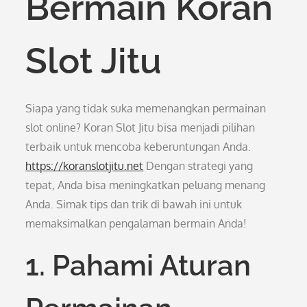
Bermain Koran
Slot Jitu
Siapa yang tidak suka memenangkan permainan
slot online? Koran Slot Jitu bisa menjadi pilihan
terbaik untuk mencoba keberuntungan Anda.
https://koranslotjitu.net
Dengan strategi yang
tepat, Anda bisa meningkatkan peluang menang
Anda. Simak tips dan trik di bawah ini untuk
memaksimalkan pengalaman bermain Anda!
1. Pahami Aturan