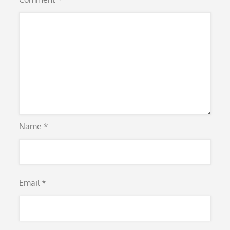
Name
*
Email
*